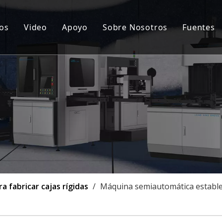
os
Video
Apoyo
Sobre Nosotros
Fuentes
ina automática para fabricar cajas rígidas
Servicio postventa
Notic
cionamiento de tapa dura y caja rígida
Preguntas más frecuentes
Certi
ina semiautomática para fabricar cajas rígidas
Caso
uina goorving
onalización
 fabricar cajas rígidas
/
Máquina semiautomática estable p