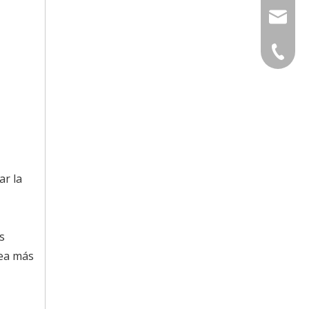
lyla@lx
+86-769
ar la
s
sea más