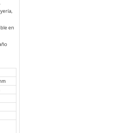
,
yería,
ible en
maño
 mm
m