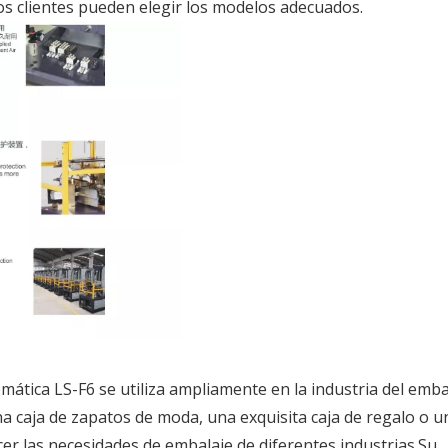
os clientes pueden elegir los modelos adecuados.
tica LS-F6 se utiliza ampliamente en la industria del emba
na caja de zapatos de moda, una exquisita caja de regalo o u
acer las necesidades de embalaje de diferentes industrias.Su