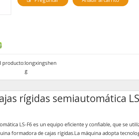
Preguntar
Añadir al carrito
l producto:
longxingshen
g
ajas rígidas semiautomática L
ática LS-F6 es un equipo eficiente y confiable, que se utili
uina formadora de cajas rígidas.La máquina adopta tecnolo