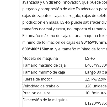
avanzada y un diseño innovador, que puede comp
plegado y compresión de aire.Es adecuado para e
cajas de zapatos, cajas de regalo, cajas de tel
producción en masa, LS-F6 puede satisfacer dive
tamaños normal y extra, no importa el tamaño d
El tamaño máximo de caja de una máquina forma
mínimo de formación de cajas es
80*65*10mm
600*400*150mm
, y el tamaño mínimo de forma
Modelo de máquina
LS-F6
Tamaño máximo de caja
L460*W380
Tamaño mínimo de caja
Largo 80 x 
Fuerza de motor
2,5 kw/220v
Velocidad de trabajo
≤28 unidad
Presión del aire
10L/minuto
Dimensión de la máquina
L1220*W96