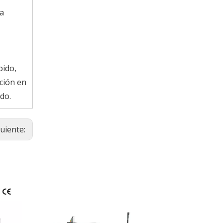
la
pido,
ción en
do.
guiente: