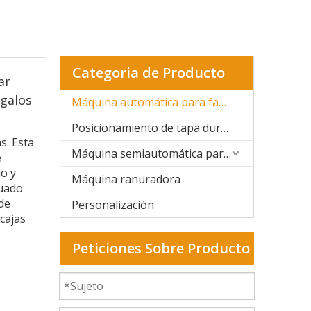
Categoria de Producto
ar
egalos
Máquina automática para fabricar cajas rígidas
Posicionamiento de tapa dura y caja rígida
s. Esta
Máquina semiautomática para fabricar cajas rígidas
e
do y
Máquina ranuradora
cuado
 de
Personalización
 cajas
Peticiones Sobre Producto