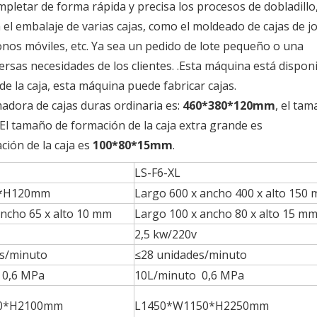
letar de forma rápida y precisa los procesos de dobladillo
l embalaje de varias cajas, como el moldeado de cajas de jo
éfonos móviles, etc. Ya sea un pedido de lote pequeño o una
rsas necesidades de los clientes. .Esta máquina está dispon
e la caja, esta máquina puede fabricar cajas.
dora de cajas duras ordinaria es:
460*380*120mm
, el ta
.El tamaño de formación de la caja extra grande es
ción de la caja es
100*80*15mm
.
LS-F6-XL
*H120mm
Largo 600 x ancho 400 x alto 150
ancho 65 x alto 10 mm
Largo 100 x ancho 80 x alto 15 m
2,5 kw/220v
es/minuto
≤28 unidades/minuto
 0,6 MPa
10L/minuto 0,6 MPa
0*H2100mm
L1450*W1150*H2250mm