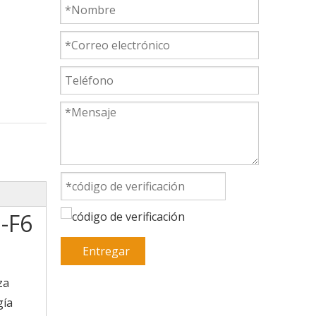
S-F6
Entregar
za
gía