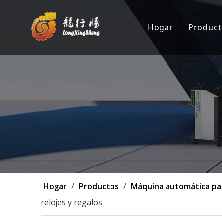
Hogar
Product
Máqu
Posi
Máqu
Máq
Pers
Hogar
/
Productos
/
Máquina automática para
relojes y regalos