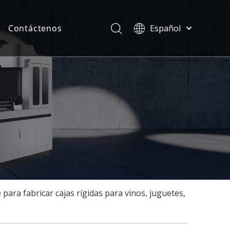
Contáctenos
Español
Türk dili
ias
ไทย
ficados
Tiếng Việt
한국어
Deutsch
Português
Pусский
Français
العربية
English
ara fabricar cajas rígidas para vinos, juguetes,