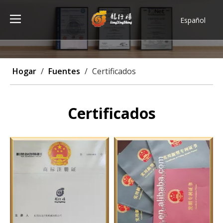
Español
Türk dili
ไทย
Tiếng Việt
Hogar
/
Fuentes
/
Certificados
한국어
Deutsch
Português
Certificados
Pусский
Français
العربية
English