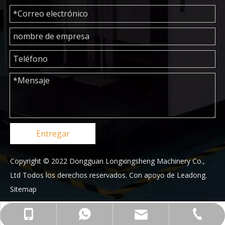
Entregar
Copyright © 2022 Dongguan Longxingsheng Machinery Co.,
Ltd Todos los derechos reservados. Con apoyo de
Leadong
.
Sitemap
+86-769-23176553
+86-13829162915
+8613829162915
lyla@lxjmec.com