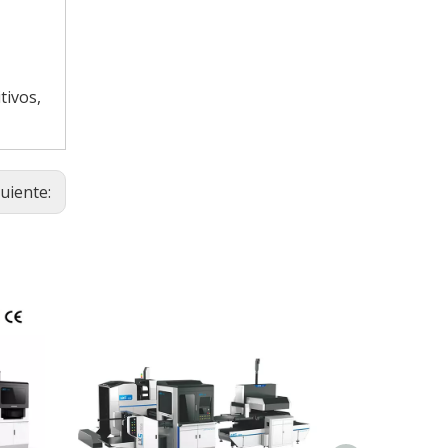
tivos,
guiente: