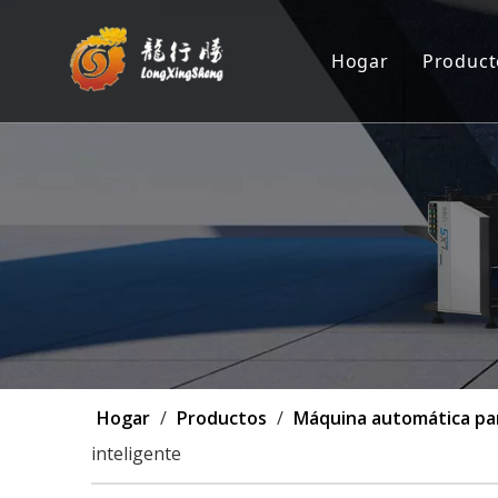
Hogar
Product
Máqu
Posi
Máqu
Máq
Pers
Hogar
/
Productos
/
Máquina automática para
inteligente