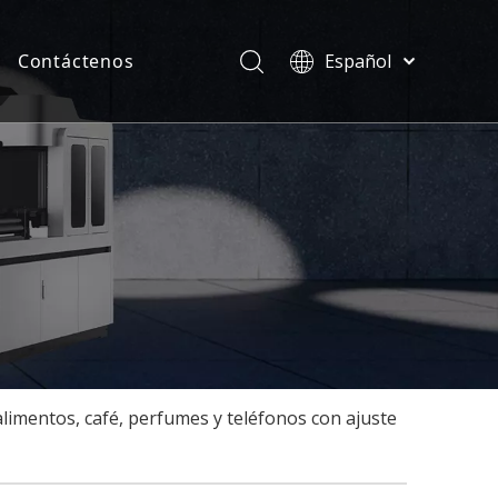
Contáctenos
Español
Türk dili
ias
ไทย
ficados
Tiếng Việt
한국어
Deutsch
Português
Pусский
Français
العربية
English
limentos, café, perfumes y teléfonos con ajuste