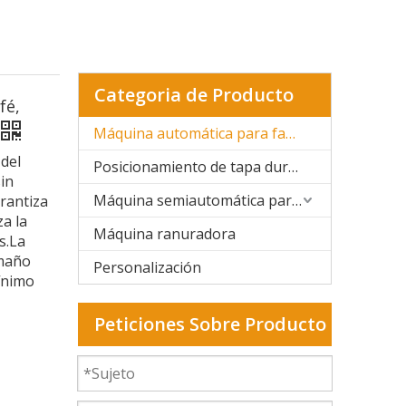
Categoria de Producto
fé,
Máquina automática para fabricar cajas rígidas
del
Posicionamiento de tapa dura y caja rígida
in
Máquina semiautomática para fabricar cajas rígidas
arantiza
za la
Máquina ranuradora
s.La
amaño
Personalización
ínimo
Peticiones Sobre Producto