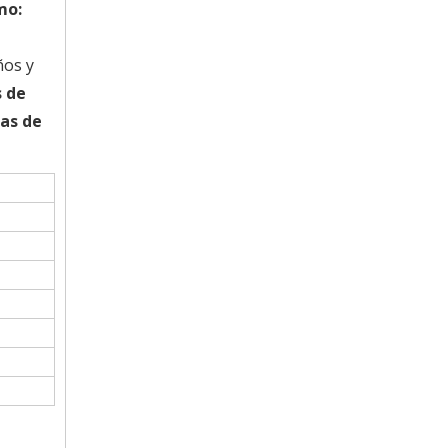
mo:
ños y
s de
jas de