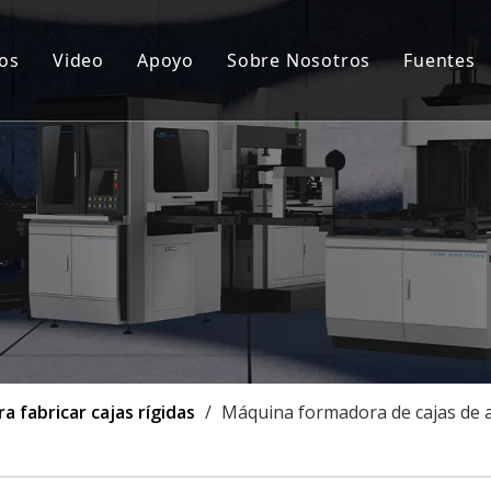
os
Video
Apoyo
Sobre Nosotros
Fuentes
ina automática para fabricar cajas rígidas
Servicio postventa
Notic
cionamiento de tapa dura y caja rígida
Preguntas más frecuentes
Certi
ina semiautomática para fabricar cajas rígidas
Caso
uina goorving
onalización
 fabricar cajas rígidas
/
Máquina formadora de cajas de a