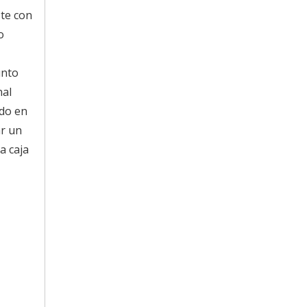
ste con
o
unto
nal
ado en
ar un
a caja