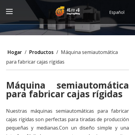
Español
Türk dili
ไทย
Tiếng Việt
한국어
Hogar
/
Productos
/
Máquina semiautomática
Deutsch
para fabricar cajas rígidas
Português
Pусский
Máquina semiautomática
Français
para fabricar cajas rígidas
العربية
English
Nuestras máquinas semiautomáticas para fabricar
cajas rígidas son perfectas para tiradas de producción
pequeñas y medianas.Con un diseño simple y una