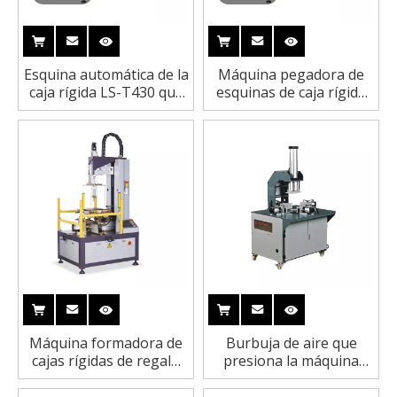
Esquina automática de la
Máquina pegadora de
caja rígida LS-T430 que
esquinas de caja rígida
pega la máquina para la
automática con sistema
caja del vino 60 PC/min
de guía doble de alta
velocidad
Máquina formadora de
Burbuja de aire que
cajas rígidas de regalo
presiona la máquina
LS-F6 para cajas de
rígida LS-ATYP-5 de la
perfumes
fabricación de cajas con