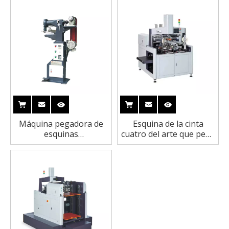
20pcs/Min
L460XW350XH150mm
Máquina pegadora de
Esquina de la cinta
esquinas
cuatro del arte que pega
semiautomática LS-40A
la máquina 75pcs/min
para la caja rígida del
teléfono