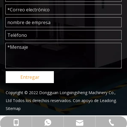
Entregar
Copyright © 2022 Dongguan Longxingsheng Machinery Co.,
Ltd Todos los derechos reservados. Con apoyo de
Leadong
.
Sitemap
+86-769-23176553
+86-13829162915
+8613829162915
lyla@lxjmec.com