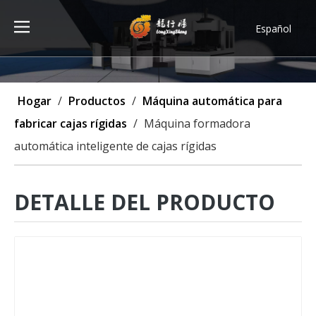
Español
Türk dili
ไทย
Tiếng Việt
Hogar
/
Productos
/
Máquina automática para
한국어
fabricar cajas rígidas
/
Máquina formadora
Deutsch
automática inteligente de cajas rígidas
Português
Pусский
Français
DETALLE DEL PRODUCTO
العربية
English