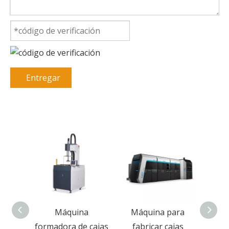
Entregar
Máquina
Máquina para
Máquina rígida
adora de cajas
fabricar cajas
multifuncional