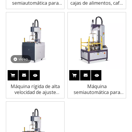
semiautomática para
cajas de alimentos, café,
fabricar cajas de
perfumes y teléfonos
perfumes, teléfonos,
con ajuste inteligente
relojes y computadoras
vídeo
Máquina rígida de alta
Máquina
velocidad de ajuste
semiautomática para
inteligente de la
fabricar cajas de relojes
fabricación de cajas de
y anillos de doble
Quient
protección de alta
calidad