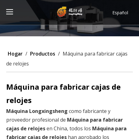
Español
Türk dili
ไทย
Tiếng Việt
한국어
Hogar
/
Productos
/
Máquina para fabricar cajas
Deutsch
de relojes
Português
Pусский
Máquina para fabricar cajas de
Français
العربية
relojes
English
Máquina Longxingsheng
como fabricante y
proveedor profesional de
Máquina para fabricar
cajas de relojes
en China, todos los
Máquina para
fabricar cajas de relojes
han aprobado los