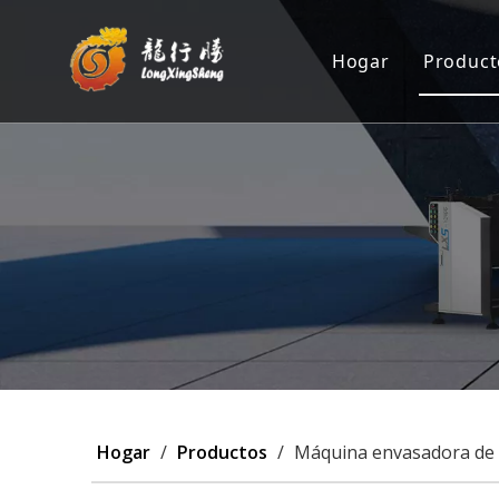
Hogar
Product
Máqu
Posi
Máqu
Máq
Pers
Hogar
/
Productos
/
Máquina envasadora de ca