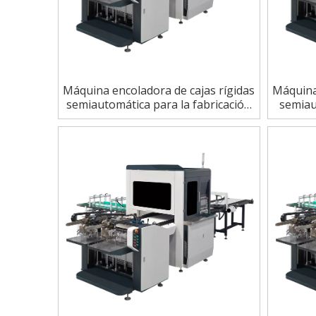
Máquina encoladora de cajas rígidas
Máquina
semiautomática para la fabricación
semiau
de cubiertas de libros y cajas