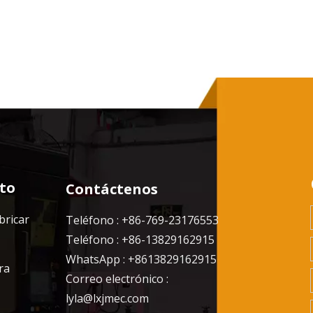
to
Contáctenos
bricar
Teléfono : +86-769-23176553
Teléfono : +86-13829162915
WhatsApp : +8613829162915
ra
Correo electrónico :
lyla@lxjmec.com