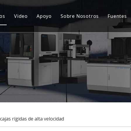
os
Video
Apoyo
Sobre Nosotros
Fuentes
ina automática para fabricar cajas rígidas
Servicio postventa
Notic
cionamiento de tapa dura y caja rígida
Preguntas más frecuentes
Certi
ina semiautomática para fabricar cajas rígidas
Caso
uina goorving
onalización
jas rígidas de alta velocidad