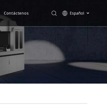
Contáctenos
Español
Türk dili
ias
ไทย
ficados
Tiếng Việt
한국어
Deutsch
Português
Pусский
Français
العربية
English