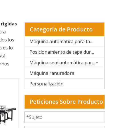
rígidas
Categoria de Producto
tra
dos los
Máquina automática para fabricar cajas rígidas
o es lo
Posicionamiento de tapa dura y caja rígida
stá
Máquina semiautomática para fabricar cajas rígidas
arnos
Máquina ranuradora
Personalización
Peticiones Sobre Producto