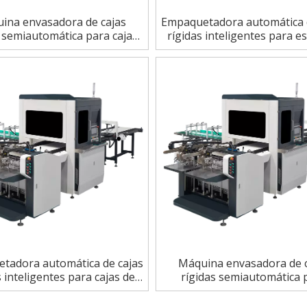
ina envasadora de cajas
Empaquetadora automática 
s semiautomática para cajas
rígidas inteligentes para e
de perfumes
para portátiles
tadora automática de cajas
Máquina envasadora de 
s inteligentes para cajas de
rígidas semiautomática 
libros
portadas de libros