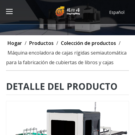
Español
Türk dili
ไทย
Tiếng Việt
Hogar
/
Productos
/
Colección de productos
/
한국어
Máquina encoladora de cajas rígidas semiautomática
Deutsch
para la fabricación de cubiertas de libros y cajas
Português
Pусский
Français
DETALLE DEL PRODUCTO
العربية
English