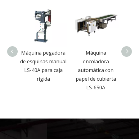
 pegadora
Máquina
Prensa de
nas manual
encoladora
prensado de cajas
para caja
automática con
rígidas Munual
gida
papel de cubierta
para cajas de
LS-650A
juguetes, té y bolas
r
con 15 piezas/min
y