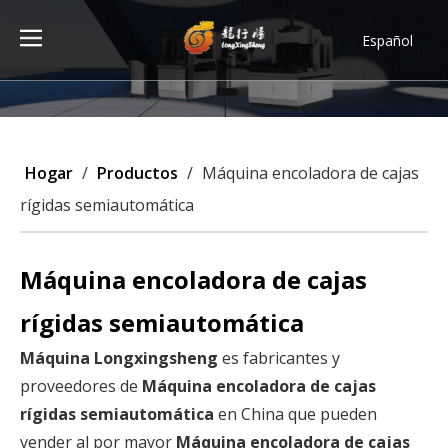
Español
Türk dili
ไทย
Tiếng Việt
한국어
Hogar
/
Productos
/
Máquina encoladora de cajas
Deutsch
rígidas semiautomática
Português
Pусский
Máquina encoladora de cajas
Français
العربية
rígidas semiautomática
English
Máquina Longxingsheng
es fabricantes y
proveedores de
Máquina encoladora de cajas
rígidas semiautomática
en China que pueden
vender al por mayor
Máquina encoladora de cajas