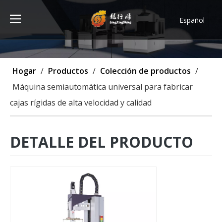
Español
Türk dili
ไทย
Tiếng Việt
Hogar
/
Productos
/
Colección de productos
/
한국어
Máquina semiautomática universal para fabricar
Deutsch
cajas rígidas de alta velocidad y calidad
Português
Pусский
Français
DETALLE DEL PRODUCTO
العربية
English