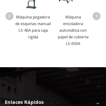
a
Máquina pegadora
Máquina
 de
de esquinas manual
encoladora
pren
ierta
LS-40A para caja
automática con
ríg
de
rígida
papel de cubierta
pa
ento
LS-650A
jugue
co
con 
Enlaces Rápidos