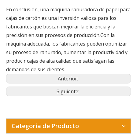
cartón
Fuerza de motor
2.5kw/380v trifásico
En conclusión, una máquina ranuradora de papel para
Dimensión de la
L2050*W1450*H1350mm
máquina
cajas de cartón es una inversión valiosa para los
Peso de la máquina
1430 kilos
fabricantes que buscan mejorar la eficiencia y la
precisión en sus procesos de producción.Con la
máquina adecuada, los fabricantes pueden optimizar
su proceso de ranurado, aumentar la productividad y
producir cajas de alta calidad que satisfagan las
demandas de sus clientes.
Anterior:
Siguiente:
Categoria de Producto