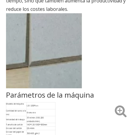
tiempo, sino que también aumenta la productividad y
reduce los costes laborales.
Parámetros de la máquina
Modelo de máquina
LS-1200Plus
Cantidad de surco a la
8 ranuras
vez
35 m/min (100-200
Velocidad de trabajo
unidades/min)
Tamaño de cartón
140*120-1000*600mm
Grosor del cartón
0,8-4mm
Grosor del papel de
500-800 g/m2