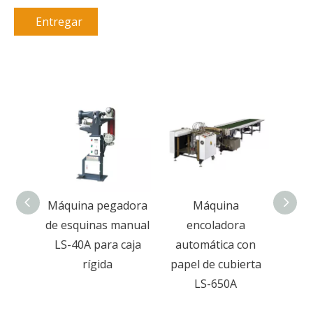
Entregar
a
Máquina pegadora
Máquina
 de
de esquinas manual
encoladora
pren
ierta
LS-40A para caja
automática con
ríg
de
rígida
papel de cubierta
pa
ento
LS-650A
jugue
co
con 