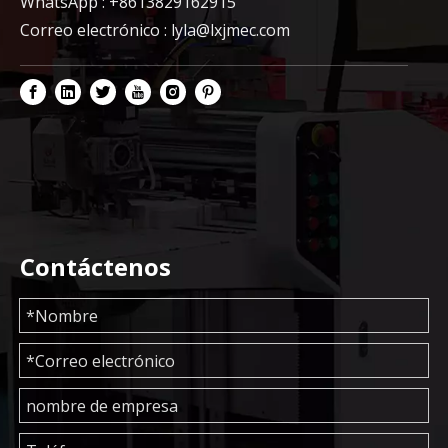
WhatsApp : +8613829162915
Correo electrónico :
lyla@lxjmec.com
Contáctenos