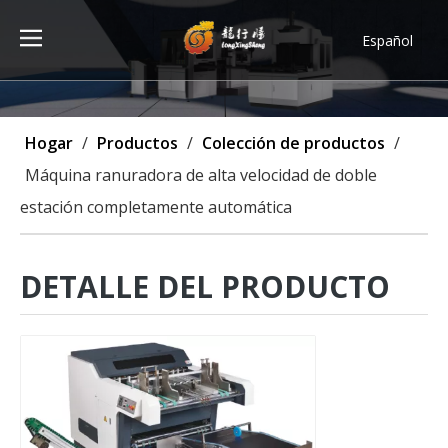
Español
Türk dili
ไทย
Tiếng Việt
Hogar
/
Productos
/
Colección de productos
/
한국어
Máquina ranuradora de alta velocidad de doble
Deutsch
estación completamente automática
Português
Pусский
Français
DETALLE DEL PRODUCTO
العربية
English