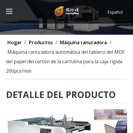
Español
Türk dili
ไทย
Tiếng Việt
Hogar
/
Productos
/
Máquina ranuradora
/
한국어
Máquina ranuradora automática del tablero del MDF
Deutsch
del papel del cartón de la cartulina para la caja rígida
Português
200pcs/min
Pусский
Français
العربية
DETALLE DEL PRODUCTO
English