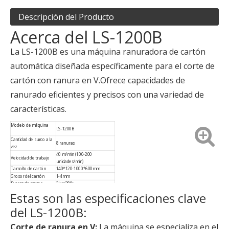
Descripción del Producto
Acerca del LS-1200B
La LS-1200B es una máquina ranuradora de cartón
automática diseñada específicamente para el corte de
cartón con ranura en V.Ofrece capacidades de
ranurado eficientes y precisos con una variedad de
características.
Modelo de máquina
LS-1200B
Cantidad de surco a la
8 ranuras
vez
40 m/min (100-200
Velocidad de trabajo
unidades/min)
Tamaño de cartón
140*120-1000*600mm
Grosor del cartón
1-4mm
Fuerza de motor
2kw/380v
Dimensión de la
Estas son las especificaciones clave
L2050*W1600*H1350mm
máquina
Peso de la máquina
1430 kilos
del LS-1200B:
Corte de ranura en V:
La máquina se especializa en el