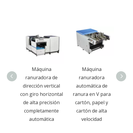
a
Máquina
Máquina
ra
ranuradora de
ranuradora
ran
 de
dirección vertical
automática de
com
el y
con giro horizontal
ranura en V para
auto
tal,
de alta precisión
cartón, papel y
ra
iencia,
completamente
cartón de alta
car
dad
automática
velocidad
tabler
regalo