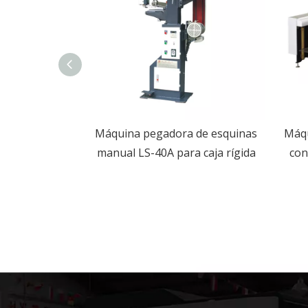
a de papel de
Máquina pegadora de esquinas
Máqu
able de
manual LS-40A para caja rígida
con
automático