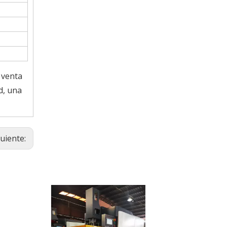
 venta
d, una
guiente: