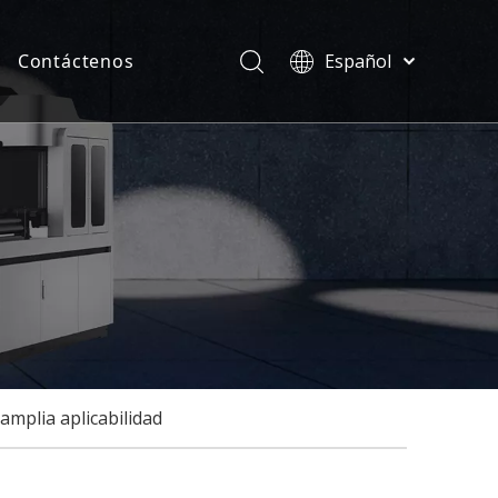
Contáctenos
Español
Türk dili
ias
ไทย
ficados
Tiếng Việt
한국어
Deutsch
Português
Pусский
Français
العربية
English
mplia aplicabilidad