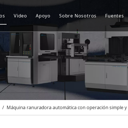
os
Video
Apoyo
Sobre Nosotros
Fuentes
ina automática para fabricar cajas rígidas
Servicio postventa
Notic
cionamiento de tapa dura y caja rígida
Preguntas más frecuentes
Certi
ina semiautomática para fabricar cajas rígidas
Caso
uina goorving
onalización
/
Máquina ranuradora automática con operación simple y a