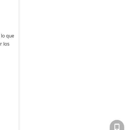
 lo que
r los
+86-13