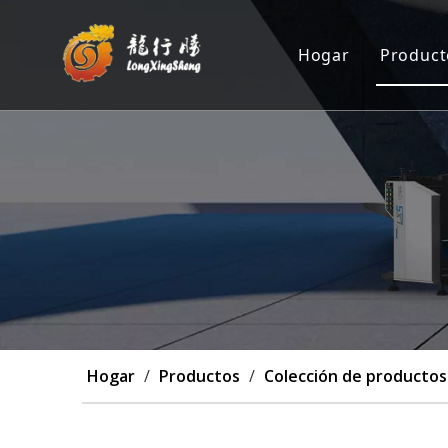
Hogar
Product
Máqu
Posi
Máqu
Máq
Pers
Hogar
/
Productos
/
Colección de productos