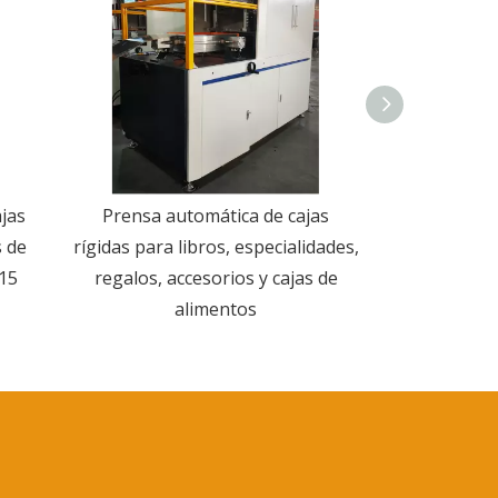
jas
Prensa automática de cajas
Máquina
s de
rígidas para libros, especialidades,
posicionamie
 15
regalos, accesorios y cajas de
para la fab
alimentos
cubier