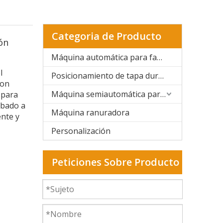
Categoria de Producto
ón
Máquina automática para fabricar cajas rígidas
l
Posicionamiento de tapa dura y caja rígida
con
Máquina semiautomática para fabricar cajas rígidas
 para
abado a
Máquina ranuradora
nte y
Personalización
Peticiones Sobre Producto