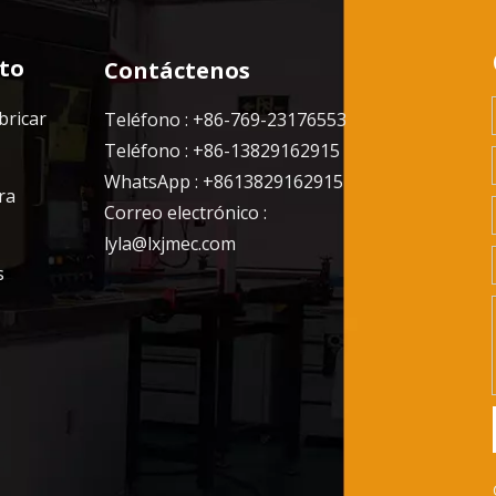
to
Contáctenos
bricar
Teléfono : +86-769-23176553
Teléfono : +86-13829162915
WhatsApp : +8613829162915
ra
Correo electrónico :
lyla@lxjmec.com
s