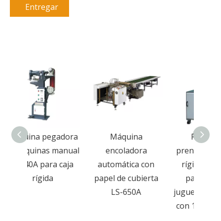
Entregar
adora
Máquina
Prensa de
Pren
manual
encoladora
prensado de cajas
de 
 caja
automática con
rígidas Munual
p
papel de cubierta
para cajas de
esp
LS-650A
juguetes, té y bolas
regal
con 15 piezas/min
y caja