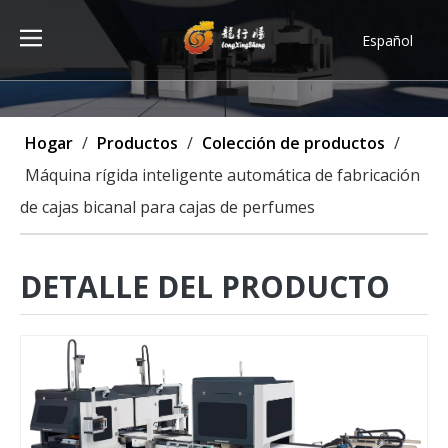
Español
Türk dili
ไทย
Tiếng Việt
Hogar
/
Productos
/
Colección de productos
/
한국어
Máquina rígida inteligente automática de fabricación
Deutsch
de cajas bicanal para cajas de perfumes
Português
Pусский
Français
DETALLE DEL PRODUCTO
العربية
English