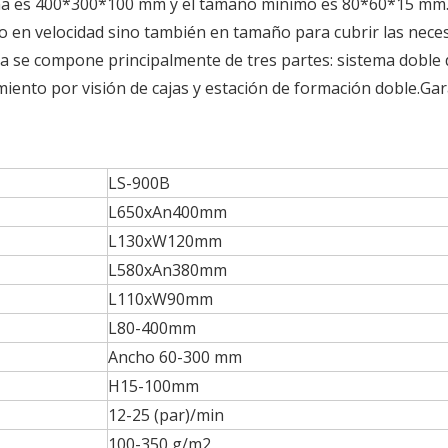
ina es 400*300*100 mm y el tamaño mínimo es 80*60*15 mm
o en velocidad sino también en tamaño para cubrir las nece
na se compone principalmente de tres partes: sistema doble 
miento por visión de cajas y estación de formación doble.Gar
LS-900B
L650xAn400mm
L130xW120mm
L580xAn380mm
L110xW90mm
L80-400mm
Ancho 60-300 mm
H15-100mm
12-25 (par)/min
100-350 g/m2