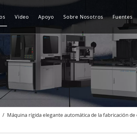
os
Video
Apoyo
Sobre Nosotros
Fuentes
ina automática para fabricar cajas rígidas
Servicio postventa
Notic
cionamiento de tapa dura y caja rígida
Preguntas más frecuentes
Certi
ina semiautomática para fabricar cajas rígidas
Caso
uina goorving
onalización
/
Máquina rígida elegante automática de la fabricación de c