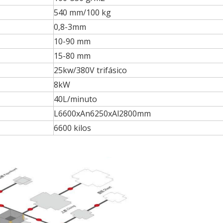
540 mm/100 kg
0,8-3mm
10-90 mm
15-80 mm
25kw/380V trifásico
8kW
40L/minuto
L6600xAn6250xAl2800mm
6600 kilos