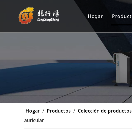
Hogar
Product
Máqu
Posi
Máqu
Máq
Pers
Hogar
/
Productos
/
Colección de productos
auricular