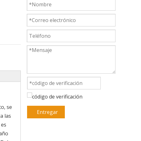
to, se
Entregar
a las
 es
maño