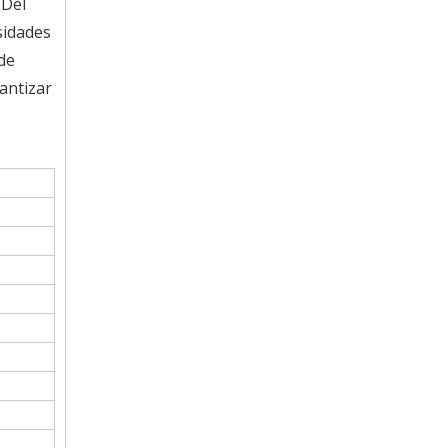
.Del
sidades
de
antizar