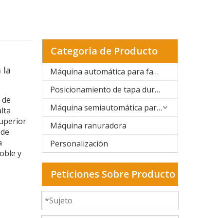
Categoria de Producto
 la
Máquina automática para fabricar cajas rígidas
Posicionamiento de tapa dura y caja rígida
 de
Máquina semiautomática para fabricar cajas rígidas
lta
superior
Máquina ranuradora
ede
a
Personalización
oble y
Peticiones Sobre Producto