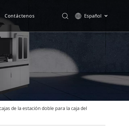
Contáctenos
Español
Türk dili
ias
ไทย
ficados
Tiếng Việt
한국어
Deutsch
Português
Pусский
Français
العربية
English
ajas de la estación doble para la caja del