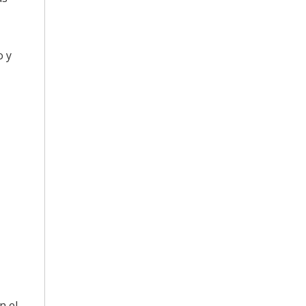
o y
n el