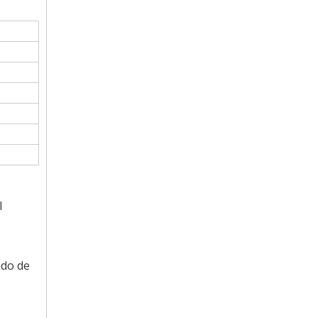
l
ado de