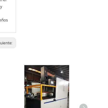
 y
ueños
guiente: