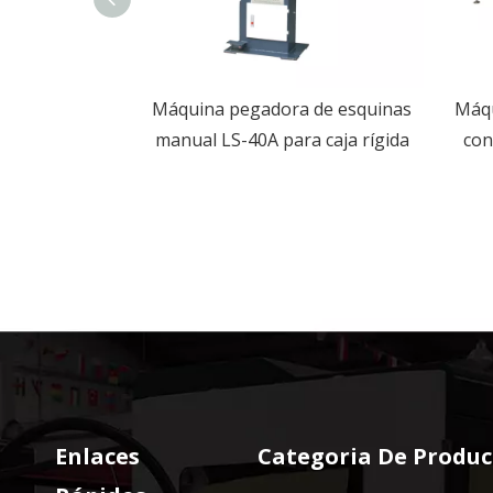
a de papel de
Máquina pegadora de esquinas
Máqu
able de
manual LS-40A para caja rígida
con
automático
Enlaces
Categoria De Produc