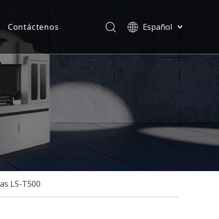
Contáctenos
Español
Türk dili
ias
ไทย
ficados
Tiếng Việt
한국어
Deutsch
Português
Pусский
Français
العربية
English
das LS-T500