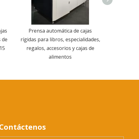
jas
Prensa automática de cajas
Máquina
s de
rígidas para libros, especialidades,
posicionamie
 15
regalos, accesorios y cajas de
para la fab
alimentos
cubier
Contáctenos