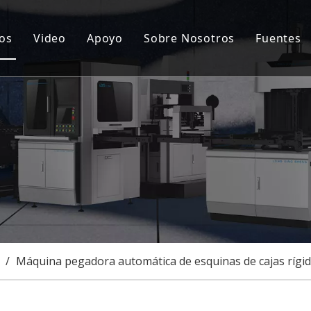
os
Video
Apoyo
Sobre Nosotros
Fuentes
ina automática para fabricar cajas rígidas
Servicio postventa
Notic
cionamiento de tapa dura y caja rígida
Preguntas más frecuentes
Certi
ina semiautomática para fabricar cajas rígidas
Caso
uina goorving
onalización
/
Máquina pegadora automática de esquinas de cajas rígi