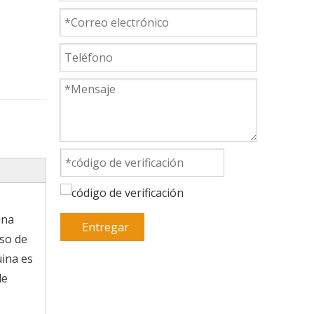
una
Entregar
eso de
ina es
de