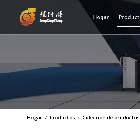
Hogar
Product
Máqu
Posi
Máqu
Máq
Pers
Hogar
/
Productos
/
Colección de productos