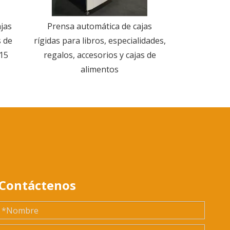
jas
Prensa automática de cajas
Máquina
s de
rígidas para libros, especialidades,
posicionamie
 15
regalos, accesorios y cajas de
para la fab
alimentos
cubier
Contáctenos