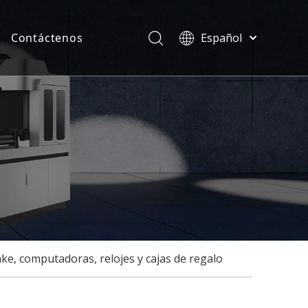
Contáctenos
Español
Türk dili
ias
ไทย
ficados
Tiếng Việt
한국어
Deutsch
Português
Pусский
Français
العربية
English
e, computadoras, relojes y cajas de regalo