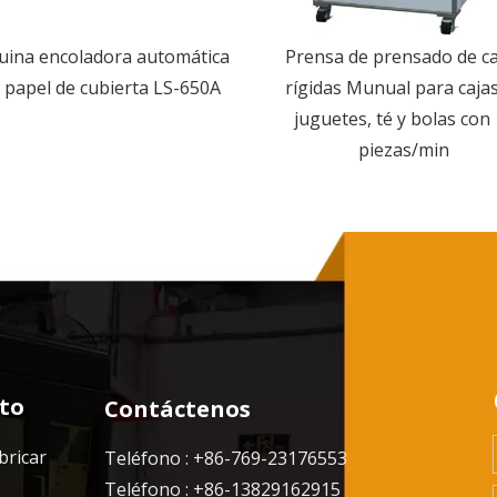
ina encoladora automática
Prensa de prensado de ca
 papel de cubierta LS-650A
rígidas Munual para caja
juguetes, té y bolas con
piezas/min
to
Contáctenos
bricar
Teléfono : +86-769-23176553
Teléfono : +86-13829162915