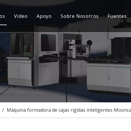
os
Video
Apoyo
Sobre Nosotros
Fuentes
ina automática para fabricar cajas rígidas
Servicio postventa
Notic
cionamiento de tapa dura y caja rígida
Preguntas más frecuentes
Certi
ina semiautomática para fabricar cajas rígidas
Caso
uina goorving
onalización
/
Máquina formadora de cajas rígidas inteligentes Mooncak