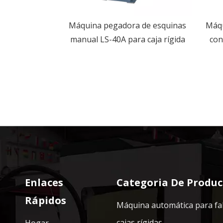
a de papel de
Máquina pegadora de esquinas
Máqu
able de
manual LS-40A para caja rígida
con
automático
Enlaces
Categoria De Produc
Rápidos
Máquina automática para fa
cajas rígidas