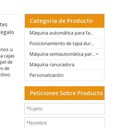
Categoria de Producto
tes
regalo
Máquina automática para fabricar cajas rígidas
Posicionamiento de tapa dura y caja rígida
onos u
Máquina semiautomática para fabricar cajas rígidas
a cajas
pel de
Máquina ranuradora
es de
itivo
Personalización
Peticiones Sobre Producto