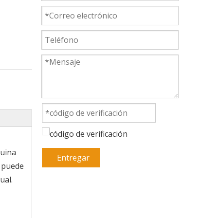
quina
Entregar
a puede
ual.