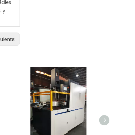
ciles
s y
guiente: