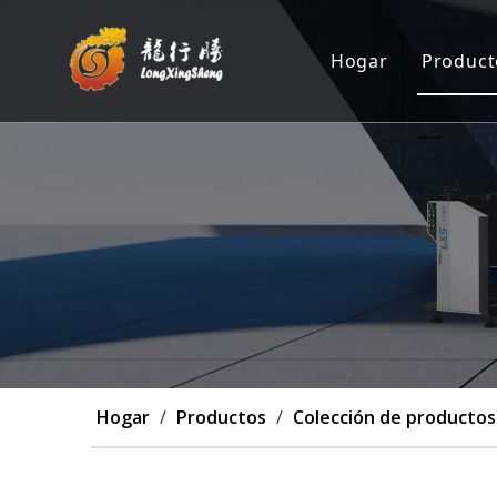
Hogar
Product
Máqu
Posi
Máqu
Máq
Pers
Hogar
/
Productos
/
Colección de productos