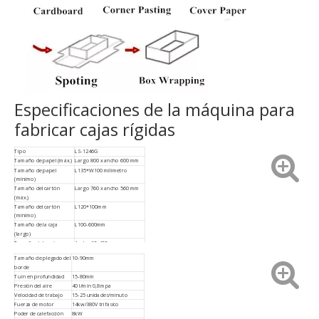
Especificaciones de la máquina para
fabricar cajas rígidas
Tipo
LS-1246G
Tamaño de papel (máx.)
Largo 800 x ancho 600 mm
Tamaño de papel
L135*W100 milímetro
(mínimo)
Tamaño del cartón
Largo 760 x ancho 560 mm
(máx.)
Tamaño del cartón
L120*100mm
(mínimo)
Tamaño de la caja
L100-600mm
(largo)
Tamaño de la caja
Ancho 60-400 mm
(ancho)
Tamaño de plegado del
10-90mm
Tamaño de la caja (alto)
H15-130mm
borde
Grosor del papel
100-350g/m2
Tuin en profundidad
15-80mm
Grosor del cartón
0,8-3mm
Presión del aire
40 l/min 0,8 mpa
Velocidad de trabajo
15-25 unidades/minuto
Fuerza de motor
14kw/380V trifásico
Poder de calefacción
8kW