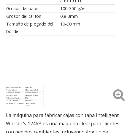
alto 15 mm
Grosor del papel
100-350 g/㎡
Grosor del cartón
0,8-3mm
Tamaño de plegado del
10-90 mm
borde
girar en profundidad
15-80 mm
Presión del aire
40L/minuto 0,8 MPa
Velocidad de trabajo
15-25 hojas/minuto
Fuerza de motor
18kw/380v trifásico
Poder de calefacción
8kW
Peso de la máquina
5500 kilos
Dimensión de la máquina
L6600 * W3800 *
H3000mm
La máquina para fabricar cajas con tapa Intelligent
World LS-1246B es una máquina ideal para clientes
con pedidos cambiantes.Incluyendo ángulo de