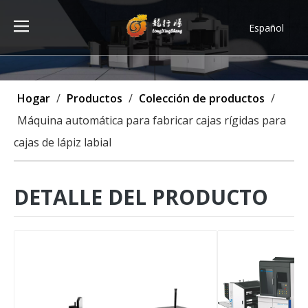
Español
Türk dili
ไทย
Tiếng Việt
Hogar
/
Productos
/
Colección de productos
/
한국어
Máquina automática para fabricar cajas rígidas para
Deutsch
cajas de lápiz labial
Português
Pусский
Français
DETALLE DEL PRODUCTO
العربية
English