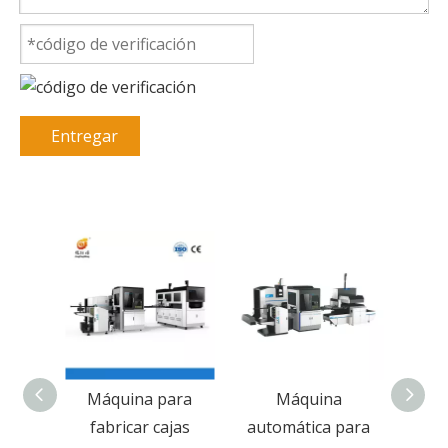
Entregar
gida
Máquina para
Máquina
onal
fabricar cajas
automática para
aut