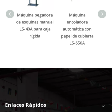
a
Máquina pegadora
Máquina
 de
de esquinas manual
encoladora
pren
ierta
LS-40A para caja
automática con
ríg
de
rígida
papel de cubierta
pa
ento
LS-650A
jugue
co
con 
Enlaces Rápidos