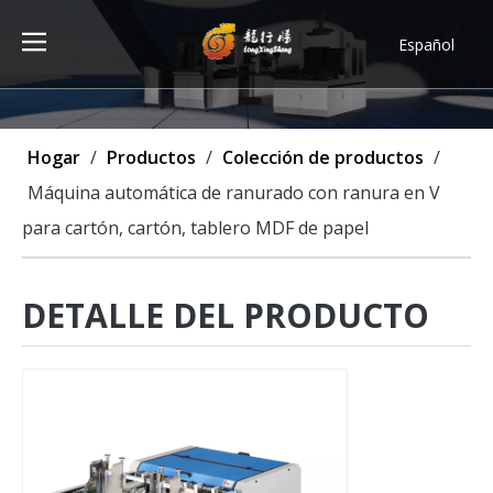
Español
Türk dili
ไทย
Tiếng Việt
Hogar
/
Productos
/
Colección de productos
/
한국어
Máquina automática de ranurado con ranura en V
Deutsch
para cartón, cartón, tablero MDF de papel
Português
Pусский
Français
DETALLE DEL PRODUCTO
العربية
English