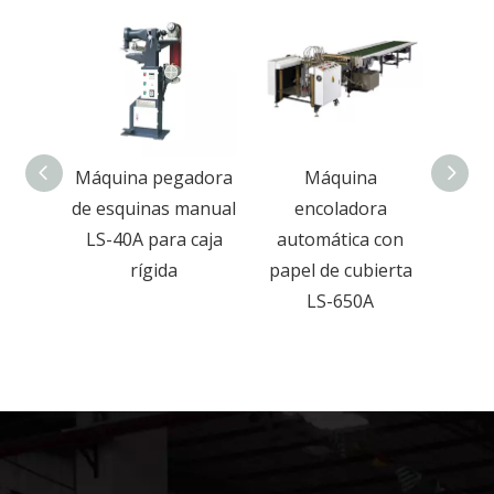
uina pegadora
Máquina
Prensa de
squinas manual
encoladora
prensado de cajas
40A para caja
automática con
rígidas Munual
rígida
papel de cubierta
para cajas de
LS-650A
juguetes, té y bolas
con 15 piezas/min