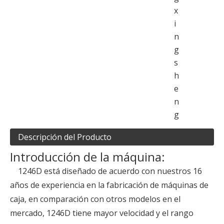
x
i
n
g
s
h
e
n
g
Descripción del Producto
Introducción de la máquina:
1246D está diseñado de acuerdo con nuestros 16
años de experiencia en la fabricación de máquinas de
caja, en comparación con otros modelos en el
mercado, 1246D tiene mayor velocidad y el rango