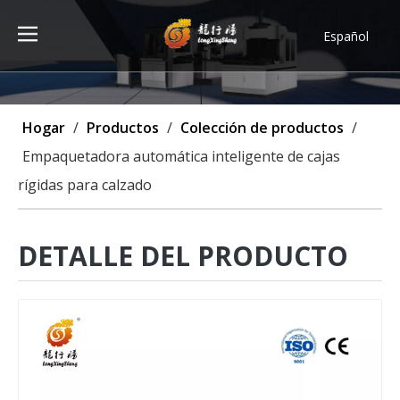
Español
Türk dili
ไทย
Tiếng Việt
Hogar
/
Productos
/
Colección de productos
/
한국어
Empaquetadora automática inteligente de cajas
Deutsch
rígidas para calzado
Português
Pусский
Français
DETALLE DEL PRODUCTO
العربية
English