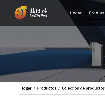
Hogar
Product
Máqu
Posi
Máqu
Máq
Pers
Hogar
/
Productos
/
Colección de productos