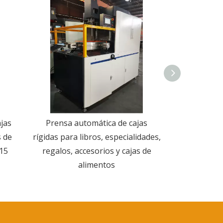
jas
Prensa automática de cajas
Máquina
s de
rígidas para libros, especialidades,
posicionamie
 15
regalos, accesorios y cajas de
para la fab
alimentos
cubier