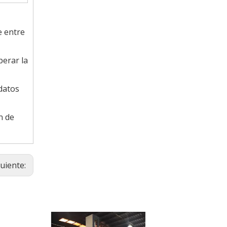
e entre
perar la
datos
n de
guiente: