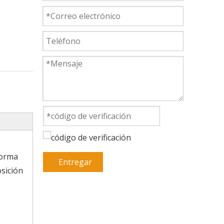
forma
Entregar
osición