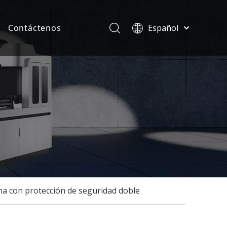
Contáctenos
Español
Türk dili
ias
ไทย
ficados
Tiếng Việt
한국어
Deutsch
Português
Pусский
Français
العربية
English
na con protección de seguridad doble