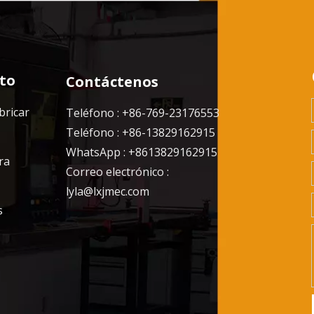
to
Contáctenos
bricar
Teléfono : +86-769-23176553
Teléfono : +86-13829162915
WhatsApp : +8613829162915
ra
Correo electrónico :
lyla@lxjmec.com
s