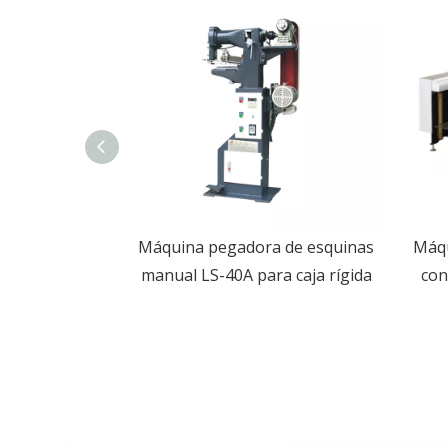
a de papel de
Máquina pegadora de esquinas
Máqu
able de
manual LS-40A para caja rígida
con
automático