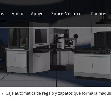
os
Video
Apoyo
Sobre Nosotros
Fuentes
ina automática para fabricar cajas rígidas
Servicio postventa
Notic
cionamiento de tapa dura y caja rígida
Preguntas más frecuentes
Certi
ina semiautomática para fabricar cajas rígidas
Caso
uina goorving
onalización
/
Caja automática de regalo y zapatos que forma la máqui