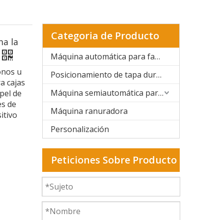
Categoria de Producto
ma la
Máquina automática para fabricar cajas rígidas
onos u
Posicionamiento de tapa dura y caja rígida
a cajas
Máquina semiautomática para fabricar cajas rígidas
pel de
es de
Máquina ranuradora
itivo
Personalización
Peticiones Sobre Producto